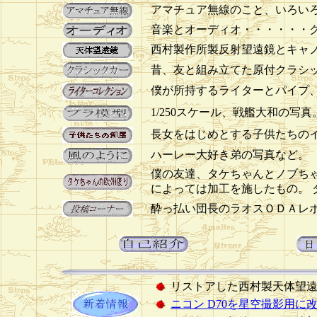
アマチュア無線のこと、いろい
音楽とオーディオ・・・・・・
西村製作所製反射望遠鏡とキャノ
昔、友と組み立てた原付クラシ
僕が所持するライターとパイプ
1/250スケール、戦艦大和の写
長女をはじめとする子供たちの
ハーレー大好き弟の写真など。
僕の友達、タケちゃんとノブち
によっては加工を施したもの。 
酔っ払い団長のラオスＯＤＡレ
リストアした西村製天体望
ニコン D70を星空撮影用に