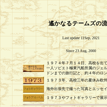
遙かなるテームズの
Last update 11Sep, 2021
Since 23 Aug, 2000
１９７４年７月１４日、高校を出
一人ソビエト極東汽船所属のジェ
ドンまでの旅行記と、約４年の
１９７３年、高校三年の夏休み欧
海外出張先で撮った写真とエッセ
１９７３やフォトギャラリーで展