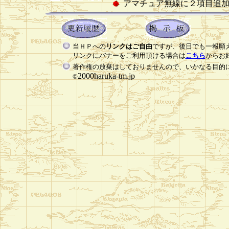
アマチュア無線に２項目追
当ＨＰへの
リンクはご自由
ですが、後日でも一報願
リンクにバナーをご利用頂ける場合は
こちら
からお
著作権の放棄はしておりませんので、いかなる目的
2000haruka-tm.jp
©